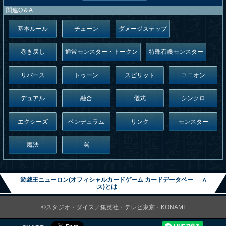
関連Q＆A
基本ルール
チェーン
ダメージステップ
巻き戻し
通常モンスター・トークン
特殊召喚モンスター
リバース
トゥーン
スピリット
ユニオン
デュアル
融合
儀式
シンクロ
エクシーズ
ペンデュラム
リンク
モンスター
魔法
罠
遊戯王ニューロン(オフィシャルカードゲーム カードデータベー
∧
ス)とは
©スタジオ・ダイス／集英社・テレビ東京・KONAMI