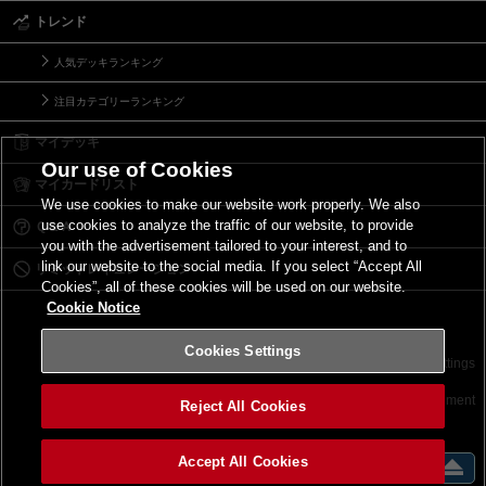
トレンド
人気デッキランキング
注目カテゴリーランキング
マイデッキ
Our use of Cookies
マイカードリスト
We use cookies to make our website work properly. We also
use cookies to analyze the traffic of our website, to provide
Ｑ＆Ａ
you with the advertisement tailored to your interest, and to
link our website to the social media. If you select “Accept All
リミットレギュレーション
Cookies”, all of these cookies will be used on our website.
Cookie Notice
Cookies Settings
お問い合わせ
ご利用規約
サイトポリシー
Cookies Settings
©2026 Konami Digital Entertainment
Reject All Cookies
Accept All Cookies