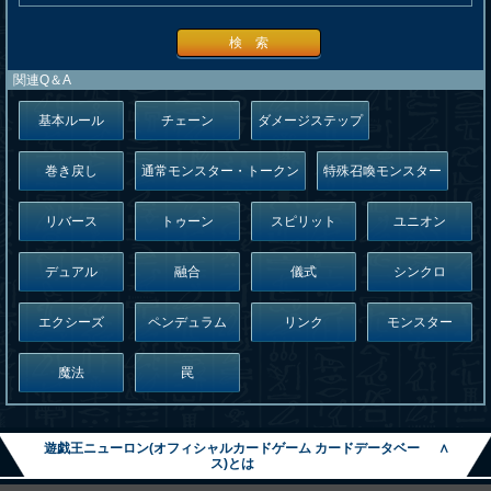
検 索
関連Q＆A
基本ルール
チェーン
ダメージステップ
巻き戻し
通常モンスター・トークン
特殊召喚モンスター
リバース
トゥーン
スピリット
ユニオン
デュアル
融合
儀式
シンクロ
エクシーズ
ペンデュラム
リンク
モンスター
魔法
罠
遊戯王ニューロン(オフィシャルカードゲーム カードデータベー
∧
ス)とは