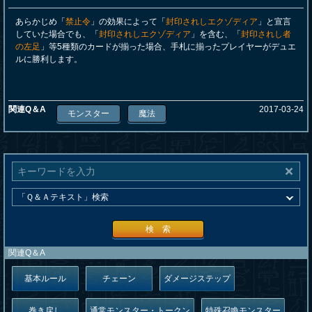
あらかじめ「
禁止令
」の効果によって「
封印されしエクゾディア
」と宣言
していた場合でも、「
封印されしエクゾディア
」を含む、「
封印されし者
の左足
」等5種類のカードが揃った場合、手札に揃ったプレイヤーがデュエ
ルに勝利します。
関連Q＆A
2017-03-24
モンスター
魔法
検 索
関連Q＆A
基本ルール
チェーン
ダメージステップ
巻き戻し
通常モンスター・トークン
特殊召喚モンスター