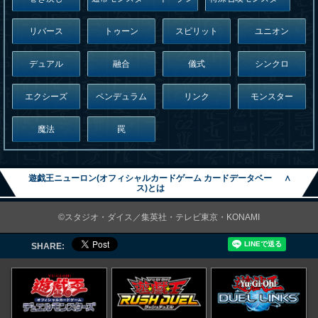
リバース
トゥーン
スピリット
ユニオン
デュアル
融合
儀式
シンクロ
エクシーズ
ペンデュラム
リンク
モンスター
魔法
罠
遊戯王ニューロン(オフィシャルカードゲーム カードデータベー
∧
ス)とは
©スタジオ・ダイス／集英社・テレビ東京・KONAMI
SHARE: