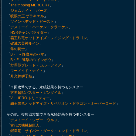
「
The tripping MERCURY
」
「
ジェムナイト・パーズ
」
「
呪眼の王 ザラキエル
」
「
ツインヘデッド・ビースト
」
「
デストーイ・ハーケン・クラーケン
」
「
HSRチャンバライダー
」
「
覇王烈竜オッドアイズ・レイジング・ドラゴン
」
「
破滅の美神ルイン
」
「
隼の騎士
」
「
B・F－降魔弓のハマ
」
「
B・F－連撃のツインボウ
」
「
方界獣ブレード・ガルーディア
」
「
マーメイド・ナイト
」
「
月光舞獅子姫
」
『３回攻撃できる』永続効果を持つモンスター
「
方界超獣バスター・ガンダイル
」
「
V・HERO トリニティー
」
「
覇王黒竜オッドアイズ・リベリオン・ドラゴン－オーバーロード
」
その他、複数回攻撃できる永続効果を持つモンスター
「
デストーイ・シザー・ウルフ
」
「
古代の機械超巨人
」
「
鎧皇竜－サイバー・ダーク・エンド・ドラゴン
」