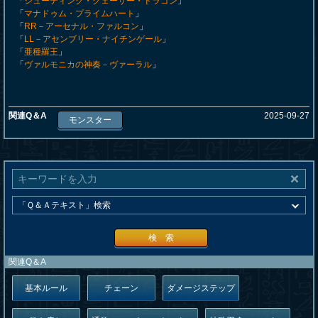
「
シューティング・クェーサー・ドラゴン
」
「
マナドゥム・プライムハート
」
「
RR－アーセナル・ファルコン
」
「
LL－アセンブリー・ナイチンゲール
」
「
亜種羅王
」
「
ヴァルモニカの神奏－ヴァーラル
」
関連Q＆A
2025-09-27
モンスター
検 索
関連Q＆A
基本ルール
チェーン
ダメージステップ