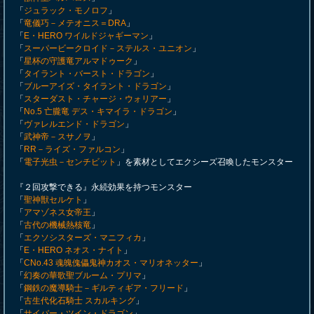
「
ジュラック・モノロフ
」
「
竜儀巧－メテオニス＝DRA
」
「
E・HERO ワイルドジャギーマン
」
「
スーパービークロイド－ステルス・ユニオン
」
「
星杯の守護竜アルマドゥーク
」
「
タイラント・バースト・ドラゴン
」
「
ブルーアイズ・タイラント・ドラゴン
」
「
スターダスト・チャージ・ウォリアー
」
「
No.5 亡朧竜 デス・キマイラ・ドラゴン
」
「
ヴァレルエンド・ドラゴン
」
「
武神帝－スサノヲ
」
「
RR－ライズ・ファルコン
」
「
電子光虫－センチビット
」を素材としてエクシーズ召喚したモンスター
『２回攻撃できる』永続効果を持つモンスター
「
聖神獣セルケト
」
「
アマゾネス女帝王
」
「
古代の機械熱核竜
」
「
エクソシスターズ・マニフィカ
」
「
E・HERO ネオス・ナイト
」
「
CNo.43 魂魄傀儡鬼神カオス・マリオネッター
」
「
幻奏の華歌聖ブルーム・プリマ
」
「
鋼鉄の魔導騎士－ギルティギア・フリード
」
「
古生代化石騎士 スカルキング
」
「
サイバー・ツイン・ドラゴン
」