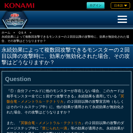
ログイン
日本語
ホーム
»
Ｑ＆Ａ
»
永続効果によって複数回攻撃できるモンスターの２回目以降の攻撃時に、効果が無効化された場
合、その攻撃はどうなりますか？
永続効果によって複数回攻撃できるモンスターの２回
目以降の攻撃時に、効果が無効化された場合、その攻
撃はどうなりますか？
Question
『①：自分フィールドに他のモンスターが存在しない場合、このカードは
相手モンスター全てに１回ずつ攻撃できる』永続効果を適用している「
冥
骸合竜－メメントラル・テクトリカ
」の２回目以降の攻撃宣言時（もしく
はそのバトルステップ中）に、他の効果が適用されて永続効果が無効化さ
れた場合、その攻撃はどうなりますか？
また、「
冥骸合竜－メメントラル・テクトリカ
」の２回目以降の攻撃のダ
メージステップ中に「
禁じられた一滴
」等の効果が適用され、永続効果が