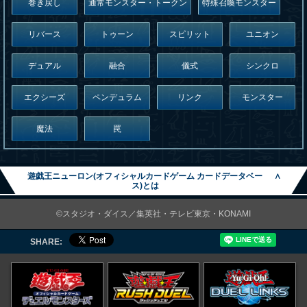
巻き戻し
通常モンスター・トークン
特殊召喚モンスター
リバース
トゥーン
スピリット
ユニオン
デュアル
融合
儀式
シンクロ
エクシーズ
ペンデュラム
リンク
モンスター
魔法
罠
遊戯王ニューロン(オフィシャルカードゲーム カードデータベー
∧
ス)とは
©スタジオ・ダイス／集英社・テレビ東京・KONAMI
SHARE: