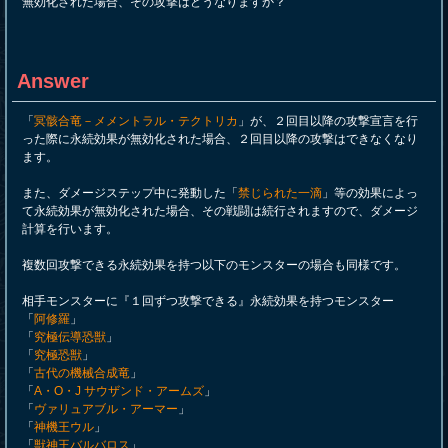
無効化された場合、その攻撃はどうなりますか？
Answer
「
冥骸合竜－メメントラル・テクトリカ
」が、２回目以降の攻撃宣言を行
った際に永続効果が無効化された場合、２回目以降の攻撃はできなくなり
ます。
また、ダメージステップ中に発動した「
禁じられた一滴
」等の効果によっ
て永続効果が無効化された場合、その戦闘は続行されますので、ダメージ
計算を行います。
複数回攻撃できる永続効果を持つ以下のモンスターの場合も同様です。
相手モンスターに『１回ずつ攻撃できる』永続効果を持つモンスター
「
阿修羅
」
「
究極伝導恐獣
」
「
究極恐獣
」
「
古代の機械合成竜
」
「
A・O・J サウザンド・アームズ
」
「
ヴァリュアブル・アーマー
」
「
神機王ウル
」
「
獣神王バルバロス
」