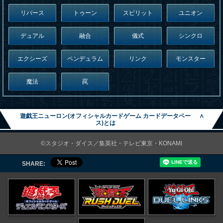
リバース
トゥーン
スピリット
ユニオン
デュアル
融合
儀式
シンクロ
エクシーズ
ペンデュラム
リンク
モンスター
魔法
罠
遊戯王ニューロン(オフィシャルカードゲーム カードデータベー
∧
ス)とは
©スタジオ・ダイス／集英社・テレビ東京・KONAMI
SHARE: