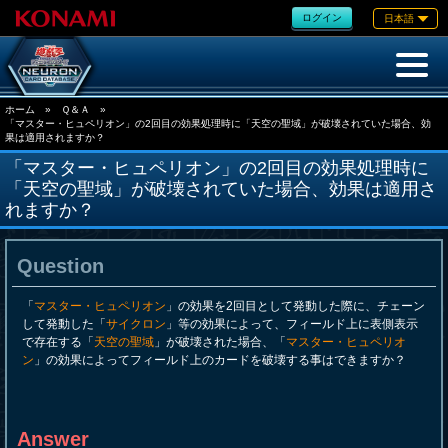
ログイン
日本語
ホーム
»
Ｑ＆Ａ
»
「マスター・ヒュペリオン」の2回目の効果処理時に「天空の聖域」が破壊されていた場合、効
果は適用されますか？
「マスター・ヒュペリオン」の2回目の効果処理時に
「天空の聖域」が破壊されていた場合、効果は適用さ
れますか？
Question
「
マスター・ヒュペリオン
」の効果を2回目として発動した際に、チェーン
して発動した「
サイクロン
」等の効果によって、フィールド上に表側表示
で存在する「
天空の聖域
」が破壊された場合、「
マスター・ヒュペリオ
ン
」の効果によってフィールド上のカードを破壊する事はできますか？
Answer