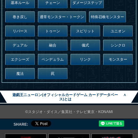
基本ルール
チェーン
ダメージステップ
巻き戻し
通常モンスター・トークン
特殊召喚モンスター
リバース
トゥーン
スピリット
ユニオン
デュアル
融合
儀式
シンクロ
エクシーズ
ペンデュラム
リンク
モンスター
魔法
罠
遊戯王ニューロン(オフィシャルカードゲーム カードデータベー
∧
ス)とは
©スタジオ・ダイス／集英社・テレビ東京・KONAMI
SHARE: