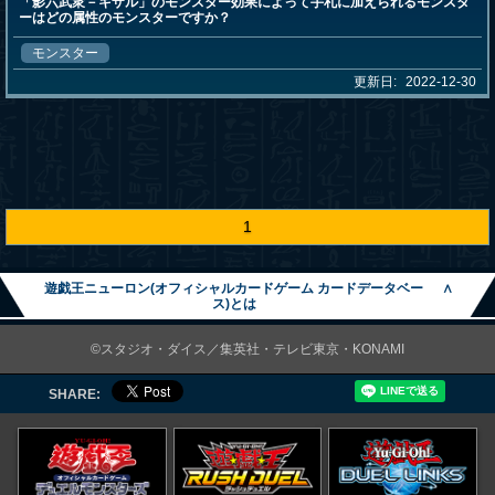
「影六武衆－キザル」のモンスター効果によって手札に加えられるモンスタ
ーはどの属性のモンスターですか？
モンスター
更新日:
2022-12-30
1
遊戯王ニューロン(オフィシャルカードゲーム カードデータベー
∧
ス)とは
©スタジオ・ダイス／集英社・テレビ東京・KONAMI
SHARE: