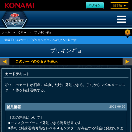
ログイン
日本語
?
ホーム
»
Ｑ＆Ａ
»
ブリキンギョ
遊戯王OCGカード「ブリキンギョ」へのQ&A一覧です。
ブリキンギョ
カードテキスト
①：このカードが召喚に成功した時に発動できる。手札からレベル４モンス
ター１体を特殊召喚する。
補足情報
2021-06-26
【①の効果について】
■モンスターゾーンで発動できる誘発効果です。
■手札に特殊召喚可能なレベル４モンスターが存在する場合に発動できま