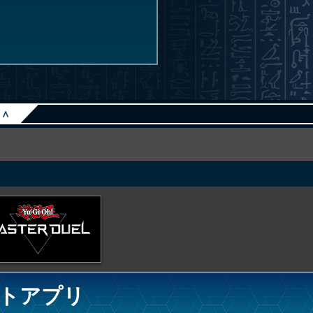
∧
トアプリ