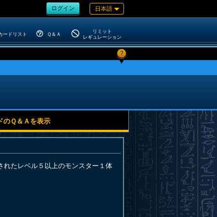
ログイン
日本語
リミット
カードリスト
Ｑ＆Ａ
レギュレーション
?
ドのＱ＆Ａを表示
されたレベル５以上のモンスター１体