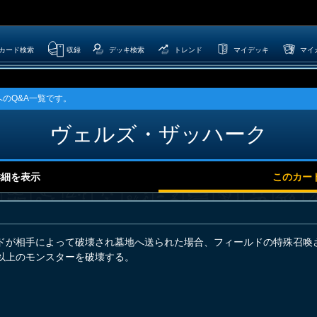
カード検索
収録
デッキ検索
トレンド
マイデッキ
マイ
のQ&A一覧です。
ヴェルズ・ザッハーク
詳細を表示
このカー
ドが相手によって破壊され墓地へ送られた場合、フィールドの特殊召喚
以上のモンスターを破壊する。