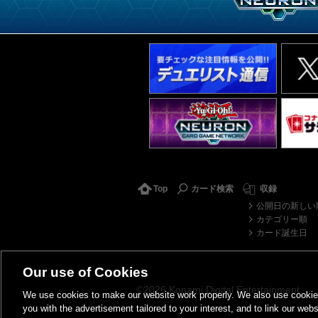
Top
カード検索
収録
公開日の新しい
カテゴリー順
カード誕生日
Our use of Cookies
©2026 Konami Digital Entertainment
We use cookies to make our website work properly. We also use cookies t
you with the advertisement tailored to your interest, and to link our webs