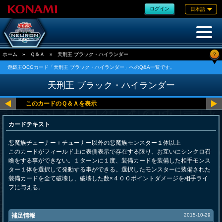
ログイン
日本語
?
ホーム
»
Ｑ＆Ａ
»
天刑王 ブラック・ハイランダー
遊戯王OCGカード「天刑王 ブラック・ハイランダー」へのQ&A一覧です。
天刑王 ブラック・ハイランダー
カードテキスト
悪魔族チューナー＋チューナー以外の悪魔族モンスター１体以上
このカードがフィールド上に表側表示で存在する限り、お互いにシンクロ召
喚をする事ができない。１ターンに１度、装備カードを装備した相手モンス
ター１体を選択して発動する事ができる。選択したモンスターに装備された
装備カードを全て破壊し、破壊した数×４００ポイントダメージを相手ライ
フに与える。
補足情報
2015-10-29