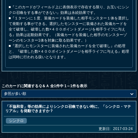
■『このカードがフィールド上に表側表示で存在する限り、お互いにシン
クロ召喚をする事ができない』効果は永続効果です。
■『１ターンに１度、装備カードを装備した相手モンスター１体を選択し
て発動する事ができる。選択したモンスターに装備された装備カードを
全て破壊し、破壊した数×４００ポイントダメージを相手ライフに与え
る』効果は起動効果です。（装備カードを装備した相手のモンスターゾ
ーンのモンスター1体を対象に取る効果です。）
■『選択したモンスターに装備された装備カードを全て破壊し』の処理
と、『破壊した数×４００ポイントダメージを相手ライフに与える』処理
は同時に行われる扱いとなります。
このカードに関連するＱ＆Ａ 全1件中 1～1件を表示
「不協和音」等の効果によりシンクロ召喚できない時に、「シンクロ・マテ
リアル」を発動できますか？
シンクロ
更新日:
2017-03-24