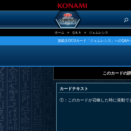
ホーム
»
Ｑ＆Ａ
»
ジェムレシス
遊戯王OCGカード「ジェムレシス」へのQ&A
このカードの
カードテキスト
①：このカードが召喚した時に発動で