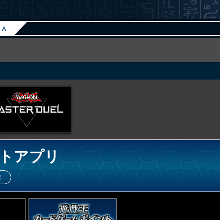
∧
トアプリ
！