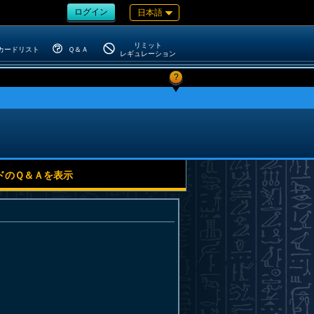
ログイン
日本語
リミット
カードリスト
Ｑ＆Ａ
レギュレーション
?
ドのＱ＆Ａを表示