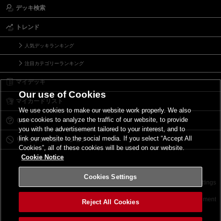
デッキ検索
トレンド
人気デッキランキング
注目カテゴリーランキング
マイデッキ
Our use of Cookies
マイカードリスト
We use cookies to make our website work properly. We also
use cookies to analyze the traffic of our website, to provide
Ｑ＆Ａ
you with the advertisement tailored to your interest, and to
link our website to the social media. If you select “Accept All
リミットレギュレーション
Cookies”, all of these cookies will be used on our website.
Cookie Notice
Cookies Settings
お問い合わせ
ご利用規約
サイトポリシー
Cookies Settings
©2026 Konami Digital Entertainment
Reject All Cookies