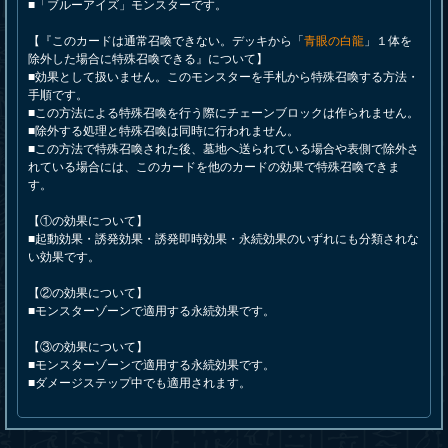
■「ブルーアイズ」モンスターです。
【『このカードは通常召喚できない。デッキから「
青眼の白龍
」１体を
除外した場合に特殊召喚できる』について】
■効果として扱いません。このモンスターを手札から特殊召喚する方法・
手順です。
■この方法による特殊召喚を行う際にチェーンブロックは作られません。
■除外する処理と特殊召喚は同時に行われません。
■この方法で特殊召喚された後、墓地へ送られている場合や表側で除外さ
れている場合には、このカードを他のカードの効果で特殊召喚できま
す。
【①の効果について】
■起動効果・誘発効果・誘発即時効果・永続効果のいずれにも分類されな
い効果です。
【②の効果について】
■モンスターゾーンで適用する永続効果です。
【③の効果について】
■モンスターゾーンで適用する永続効果です。
■ダメージステップ中でも適用されます。