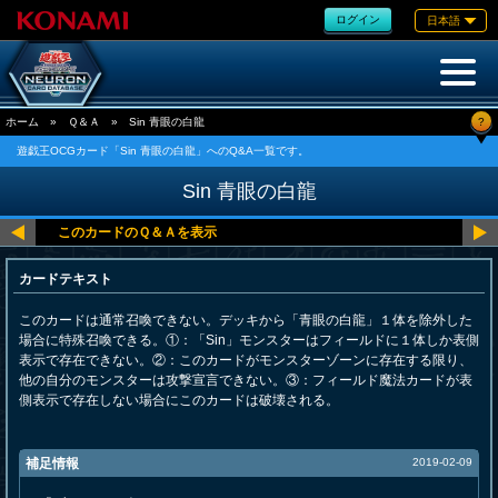
ログイン
日本語
?
ホーム
»
Ｑ＆Ａ
»
Sin 青眼の白龍
遊戯王OCGカード「Sin 青眼の白龍」へのQ&A一覧です。
Sin 青眼の白龍
カードテキスト
このカードは通常召喚できない。デッキから「青眼の白龍」１体を除外した
場合に特殊召喚できる。①：「Sin」モンスターはフィールドに１体しか表側
表示で存在できない。②：このカードがモンスターゾーンに存在する限り、
他の自分のモンスターは攻撃宣言できない。③：フィールド魔法カードが表
側表示で存在しない場合にこのカードは破壊される。
補足情報
2019-02-09