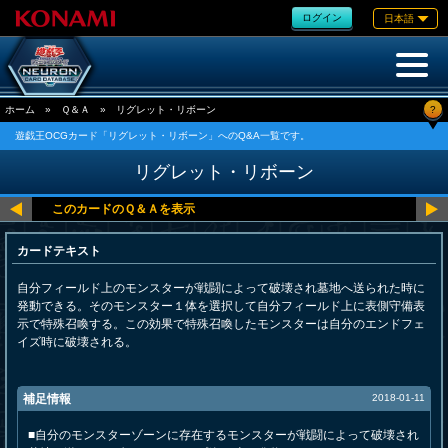
ログイン
日本語
?
ホーム
»
Ｑ＆Ａ
»
リグレット・リボーン
遊戯王OCGカード「リグレット・リボーン」へのQ&A一覧です。
リグレット・リボーン
カードテキスト
自分フィールド上のモンスターが戦闘によって破壊され墓地へ送られた時に
発動できる。そのモンスター１体を選択して自分フィールド上に表側守備表
示で特殊召喚する。この効果で特殊召喚したモンスターは自分のエンドフェ
イズ時に破壊される。
補足情報
2018-01-11
■自分のモンスターゾーンに存在するモンスターが戦闘によって破壊され