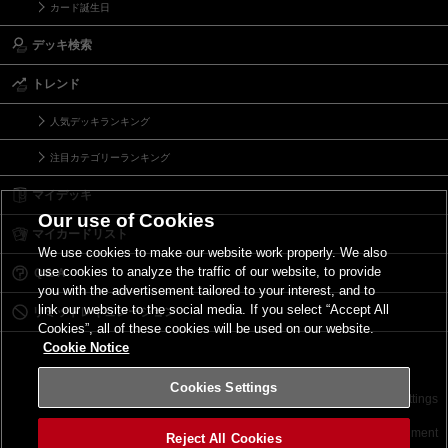
カード誕生日
デッキ検索
トレンド
人気デッキランキング
注目カテゴリーランキング
マイデッキ
Our use of Cookies
マイカードリスト
We use cookies to make our website work properly. We also
use cookies to analyze the traffic of our website, to provide
Ｑ＆Ａ
you with the advertisement tailored to your interest, and to
link our website to the social media. If you select “Accept All
リミットレギュレーション
Cookies”, all of these cookies will be used on our website.
Cookie Notice
Cookies Settings
お問い合わせ
ご利用規約
サイトポリシー
Cookies Settings
©2026 Konami Digital Entertainment
Reject All Cookies