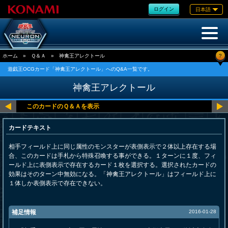
ログイン
日本語
?
ホーム
»
Ｑ＆Ａ
»
神禽王アレクトール
遊戯王OCGカード「神禽王アレクトール」へのQ&A一覧です。
神禽王アレクトール
カードテキスト
相手フィールド上に同じ属性のモンスターが表側表示で２体以上存在する場
合、このカードは手札から特殊召喚する事ができる。１ターンに１度、フィ
ールド上に表側表示で存在するカード１枚を選択する。選択されたカードの
効果はそのターン中無効になる。「神禽王アレクトール」はフィールド上に
１体しか表側表示で存在できない。
補足情報
2016-01-28