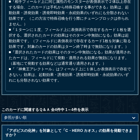
■『相手フィールド上に同じ属性のモンスターが表側表示で２体以上存在
する場合、このカードは手札から特殊召喚する事ができる』効果は、起
動効果・誘発効果・誘発即時効果・永続効果のいずれにも分類されない
効果です。（この方法で特殊召喚を行う際にチェーンブロックは作られ
ません。）
■『１ターンに１度、フィールド上に表側表示で存在するカード１枚を選
択する。選択されたカードの効果はそのターン中無効になる』効果は起
動効果です。（フィールドに表側表示で存在するカード1枚を対象に取る
効果です。対象のカードの効果はターン終了時まで無効になります。）
■『選択されたカードの効果はそのターン中無効になる』効果が適用され
たカードは、フィールドにて発動・適用される効果が無効になります。
（墓地にて発動する効果などは通常通り適用されます。）
■『「神禽王アレクトール」はフィールド上に１体しか表側表示で存在で
きない』効果は、起動効果・誘発効果・誘発即時効果・永続効果のいず
れにも分類されない効果です。
このカードに関連するＱ＆Ａ 全4件中 1～4件を表示
「アポピスの化神」を対象として「C・HERO カオス」の効果を発動できま
すか？