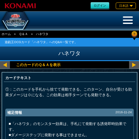
ログイン
日本語
?
ホーム
»
Ｑ＆Ａ
»
ハネワタ
遊戯王OCGカード「ハネワタ」へのQ&A一覧です。
ハネワタ
カードテキスト
①：このカードを手札から捨てて発動できる。このターン、自分が受ける効
果ダメージは０になる。この効果は相手ターンでも発動できる。
補足情報
2016-11-24
■「ハネワタ」のモンスター効果は、手札にて発動する誘発即時効果で
す。
■ダメージステップに発動する事はできません。