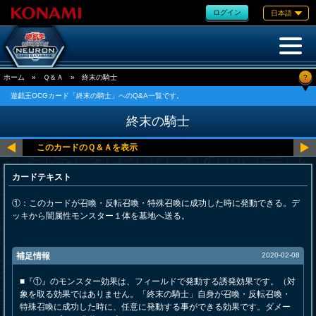
ログイン
日本語
?
ホーム
»
Ｑ＆Ａ
»
終末の騎士
遊戯王OCGカード「終末の騎士」へのQ&A一覧です。
終末の騎士
カードテキスト
①：このカードが召喚・反転召喚・特殊召喚に成功した時に発動できる。デ
ッキから闇属性モンスター１体を墓地へ送る。
補足情報
2020-02-08
■『①』のモンスター効果は、フィールドで発動する誘発効果です。（対
象を取る効果ではありません。「終末の騎士」自身が召喚・反転召喚・
特殊召喚に成功した時に、任意に発動する事ができる効果です。ダメー