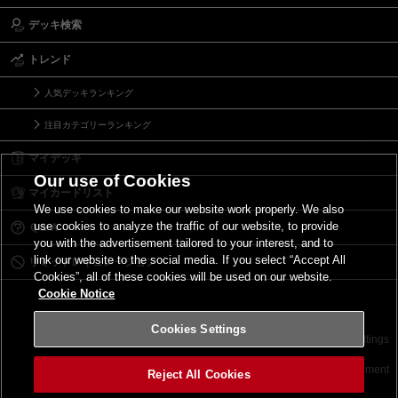
デッキ検索
トレンド
人気デッキランキング
注目カテゴリーランキング
マイデッキ
Our use of Cookies
マイカードリスト
We use cookies to make our website work properly. We also
use cookies to analyze the traffic of our website, to provide
Ｑ＆Ａ
you with the advertisement tailored to your interest, and to
link our website to the social media. If you select “Accept All
リミットレギュレーション
Cookies”, all of these cookies will be used on our website.
Cookie Notice
Cookies Settings
お問い合わせ
ご利用規約
サイトポリシー
Cookies Settings
©2026 Konami Digital Entertainment
Reject All Cookies