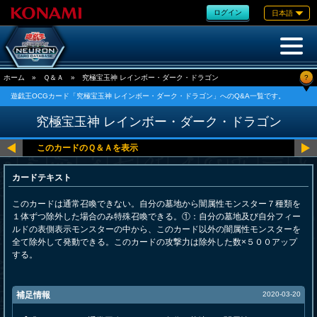
ログイン
日本語
?
ホーム
»
Ｑ＆Ａ
»
究極宝玉神 レインボー・ダーク・ドラゴン
遊戯王OCGカード「究極宝玉神 レインボー・ダーク・ドラゴン」へのQ&A一覧です。
究極宝玉神 レインボー・ダーク・ドラゴン
カードテキスト
このカードは通常召喚できない。自分の墓地から闇属性モンスター７種類を
１体ずつ除外した場合のみ特殊召喚できる。①：自分の墓地及び自分フィー
ルドの表側表示モンスターの中から、このカード以外の闇属性モンスターを
全て除外して発動できる。このカードの攻撃力は除外した数×５００アップ
する。
補足情報
2020-03-20