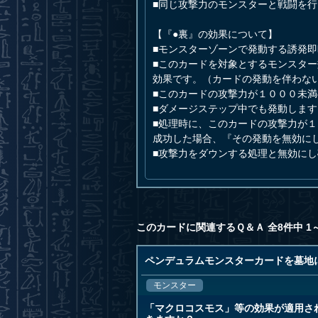
■同じ攻撃力のモンスターと戦闘を
【『●裏』の効果について】
■モンスターゾーンで発動する誘発
■このカードを対象とするモンスタ
効果です。（カードの発動を伴わな
■このカードの攻撃力が１０００未
■ダメージステップ中でも発動します
■処理時に、このカードの攻撃力が
成功した場合、『その発動を無効に
■攻撃力をダウンする処理と無効に
このカードに関連するＱ＆Ａ 全8件中 1
ペンデュラムモンスターカードを墓地
モンスター
「マクロコスモス」等の効果が適用さ