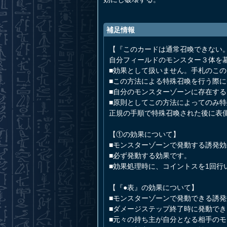
補足情報
【『このカードは通常召喚できない
自分フィールドのモンスター３体を
■効果として扱いません。手札のこ
■この方法による特殊召喚を行う際
■自分のモンスターゾーンに存在す
■原則としてこの方法によってのみ
正規の手順で特殊召喚された後に表
【①の効果について】
■モンスターゾーンで発動する誘発
■必ず発動する効果です。
■効果処理時に、コイントスを1回行
【『●表』の効果について】
■モンスターゾーンで発動できる誘
■ダメージステップ終了時に発動でき
■元々の持ち主が自分となる相手の