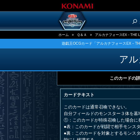
ホーム
»
Ｑ＆Ａ
»
アルカナフォースEX－THE LI
遊戯王OCGカード「アルカナフォースEX－THE 
アルカ
このカードの
カードテキスト
このカードは通常召喚できない。
自分フィールドのモンスター３体を墓
①：このカードが特殊召喚した場合に
●表：このカードが戦闘で相手モンス
●裏：このカードを対象とするモンス
効にし破壊する。