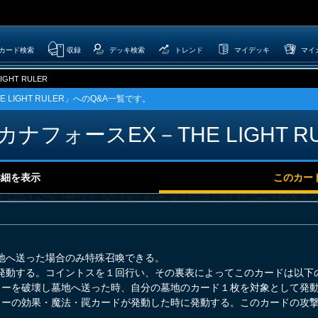
カード検索
収録
デッキ検索
トレンド
マイデッキ
マイ
GHT RULER
LIGHT RULER」へのQ&A一覧です。
ナフォースEX－THE LIGHT R
詳細を表示
このカー
地へ送った場合のみ特殊召喚できる。
発動する。コイントスを１回行い、その裏表によってこのカードは以下
ターを破壊し墓地へ送った時、自分の墓地のカード１枚を対象として発
ターの効果・魔法・罠カードが発動した時に発動する。このカードの攻