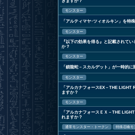
きますか？
モンスター
「アルティマヤ･ツィオルキン」を特
モンスター
『以下の効果を得る』と記載されてい
か？
モンスター
「鎖龍蛇－スカルデット」が一時的に
モンスター
「アルカナフォースEX－THE LIG
ますか？
モンスター
「アルカナフォースＥＸ－THE LIG
れますか？
通常モンスター・トークン
特殊召喚モ