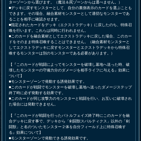
ターゾーンから選びます。（魔法＆罠ゾーンからは選べません。）
■デッキに戻すモンスターとして、自分の裏側表示のカードを選ぶことも
できます。その場合、融合素材モンスターとして適切なモンスターであ
ることを相手に確認させます。
■指定されたカードをデッキ（エクストラデッキ）に戻したのち、特殊召
喚を行います。これらは同時に行われません。
■このカードを融合素材としてエクストラデッキに戻した場合、このカー
ドをそのまま特殊召喚することはできません。（融合素材モンスターと
してエクストラデッキに戻すモンスターとエクストラデッキから特殊召
喚するモンスターは別のモンスターである必要があります。）
【『このカードが戦闘によってモンスターを破壊し墓地へ送った時、破
壊したモンスターの守備力分のダメージを相手ライフに与える』効果に
ついて】
■モンスターゾーンで発動する誘発効果です。
■このカードが戦闘でモンスターを破壊し墓地へ送ったダメージステップ
終了時に必ず発動する効果です。
■このカードが同じ攻撃力のモンスターと戦闘を行い、お互いに破壊され
た場合には発動できません。
【『このカードが戦闘を行ったバトルフェイズ終了時にこのカードを融
合デッキに戻す事で、デッキから「剣闘獣スパルティクス」以外の「剣
闘獣」と名のついたモンスター２体を自分フィールド上に特殊召喚す
る』効果について】
■モンスターゾーンで発動できる誘発効果です。