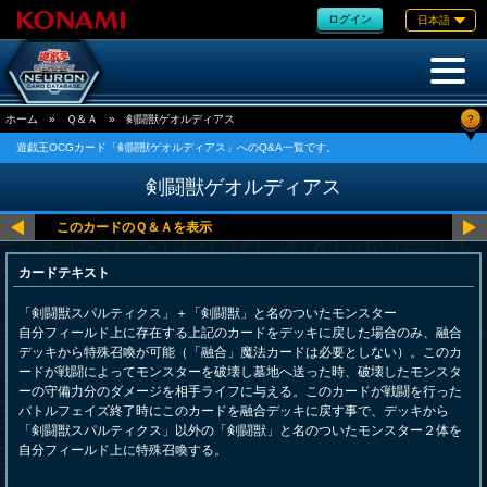
ログイン
日本語
?
ホーム
»
Ｑ＆Ａ
»
剣闘獣ゲオルディアス
遊戯王OCGカード「剣闘獣ゲオルディアス」へのQ&A一覧です。
剣闘獣ゲオルディアス
カードテキスト
「剣闘獣スパルティクス」＋「剣闘獣」と名のついたモンスター
自分フィールド上に存在する上記のカードをデッキに戻した場合のみ、融合
デッキから特殊召喚が可能（「融合」魔法カードは必要としない）。このカ
ードが戦闘によってモンスターを破壊し墓地へ送った時、破壊したモンスタ
ーの守備力分のダメージを相手ライフに与える。このカードが戦闘を行った
バトルフェイズ終了時にこのカードを融合デッキに戻す事で、デッキから
「剣闘獣スパルティクス」以外の「剣闘獣」と名のついたモンスター２体を
自分フィールド上に特殊召喚する。