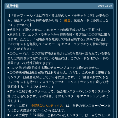
補足情報
2016-02-25
【『自分フィールド上に存在する上記のカードをデッキに戻した場合の
み、融合デッキから特殊召喚が可能（「
融合
」魔法カードは必要としな
い）』について】
■効果として扱いません。このカードの特殊召喚の方法・手順です。
■原則として、エクストラデッキから特殊召喚する方法がこの方法に限ら
れます。ただし、『召喚条件を無視して特殊召喚する』効果であれば、
このテキストを無視してこのカードをエクストラデッキから特殊召喚す
ることができます。
■このカードが、この方法で特殊召喚されたのち墓地へ送られている場合
または表側表示で除外されている場合には、このカードを他のカードの
効果によって特殊召喚できます。
■この方法で特殊召喚する際にチェーンブロックは作られません。
■この特殊召喚は融合召喚ではありません。ただし、この手順に使用する
モンスターは融合素材としてデッキに戻します。（『融合素材にできな
い』テキストを持つモンスターをデッキ・エクストラデッキに戻して特
殊召喚することはできません。）
■デッキに戻すモンスターとして、融合モンスターやリンクモンスターを
選ぶこともできます。その場合、そのモンスターをエクストラデッキに
戻します。
■デッキに戻す「
剣闘獣スパルティクス
」は、自分のモンスターゾーンま
たは自分の魔法＆罠ゾーンから選びます。
■デッキに戻す『「剣闘獣」と名のついたモンスター』は、自分のモンス