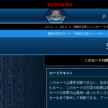
ホーム
»
Ｑ＆Ａ
»
究極宝玉神 レインボー・ド
遊戯王OCGカード「究極宝玉神 レインボー・
このカードの
カードテキスト
このカードは通常召喚できない。自分
たターン、このカードの①②の効果は
カードの攻撃力は墓地へ送ったモンス
ターを全て除外して発動できる。フィ