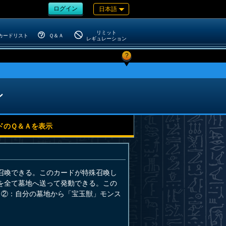
ログイン
日本語
リミット
カードリスト
Ｑ＆Ａ
レギュレーション
?
ン
ドのＱ＆Ａを表示
召喚できる。このカードが特殊召喚し
を全て墓地へ送って発動できる。この
。②：自分の墓地から「宝玉獣」モンス