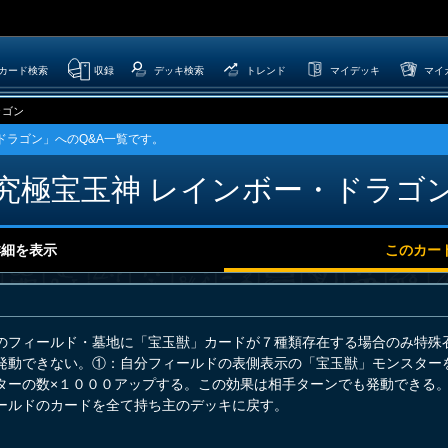
カード検索
収録
デッキ検索
トレンド
マイデッキ
マイ
ラゴン
ドラゴン」へのQ&A一覧です。
究極宝玉神 レインボー・ドラゴ
詳細を表示
このカー
のフィールド・墓地に「宝玉獣」カードが７種類存在する場合のみ特殊
発動できない。①：自分フィールドの表側表示の「宝玉獣」モンスター
ターの数×１０００アップする。この効果は相手ターンでも発動できる
ールドのカードを全て持ち主のデッキに戻す。