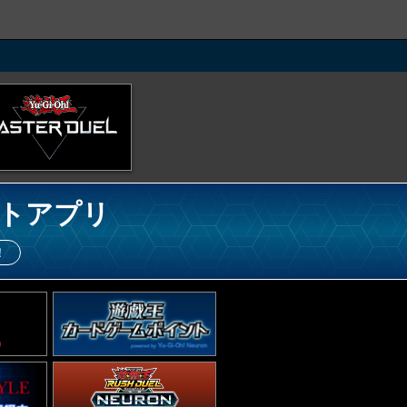
トアプリ
！