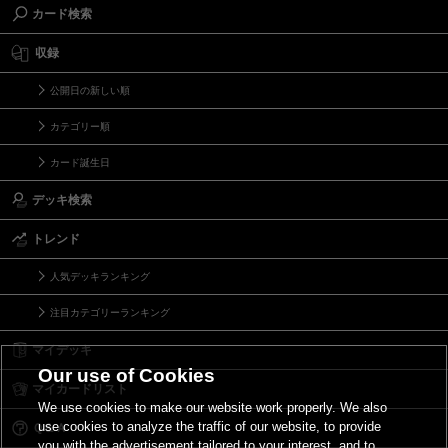
カード検索
収録
公開日の新しい順
カテゴリー順
カード誕生日
デッキ検索
トレンド
人気デッキランキング
注目カテゴリーランキング
マイデッキ
Our use of Cookies
マイカードリスト
We use cookies to make our website work properly. We also
use cookies to analyze the traffic of our website, to provide
Ｑ＆Ａ
you with the advertisement tailored to your interest, and to