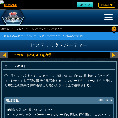
ログイン
日本語
?
ホーム
»
Ｑ＆Ａ
»
ヒステリック・パーティー
遊戯王OCGカード「ヒステリック・パーティー」へのQ&A一覧です。
ヒステリック・パーティー
カードテキスト
①：手札を１枚捨ててこのカードを発動できる。自分の墓地から「ハーピ
ィ・レディ」を可能な限り特殊召喚する。このカードがフィールドから離れ
た時にこの効果で特殊召喚したモンスターは全て破壊される。
補足情報
2015-06-06
■対象を取る効果ではありません。
■「ヒステリック・パーティー」のカードの発動を行う際に、コストとし