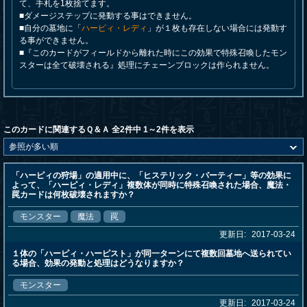
て、手札を1枚捨てます。
■ダメージステップに発動する事はできません。
■自分の墓地に「
ハーピィ・レディ
」が１枚も存在しない場合には発動す
る事ができません。
■『このカードがフィールドから離れた時にこの効果で特殊召喚したモン
スターは全て破壊される』処理にチェーンブロックは作られません。
このカードに関連するＱ＆Ａ 全2件中 1～2件を表示
「ハーピィの狩場」の適用中に、「ヒステリック・パーティー」等の効果に
よって、「ハーピィ・レディ」複数体が同時に特殊召喚された場合、魔法・
罠カードは何枚破壊されますか？
モンスター
魔法
罠
更新日:
2017-03-24
１体の「ハーピィ・ハーピスト」が同一ターンにて複数回墓地へ送られてい
る場合、効果の発動と処理はどうなりますか？
モンスター
更新日:
2017-03-24