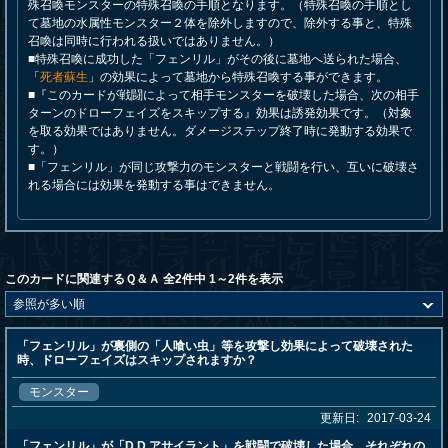
殊召喚モンスターの特殊召喚の手順となります。（特殊召喚の手順とし
て墓地の水属性モンスター２体を除外しますので、除外する事と、特殊
召喚は同時に行われる扱いではありません。）
■特殊召喚に成功した「フェンリル」がその後に墓地へ送られた場合、
「
死者蘇生
」の効果によって墓地から特殊召喚する事ができます。
■『このカードが戦闘によって相手モンスターを破壊した場合、次の相手
ターンのドローフェイズをスキップする』効果は誘発効果です。（対象
を取る効果ではありません。ダメージステップ終了時に発動する効果で
す。）
■「フェンリル」が同じ攻撃力のモンスターと戦闘を行い、互いに破壊さ
れる場合には効果を発動する事はできません。
このカードに関連するＱ＆Ａ 全2件中 1～2件を表示
「フェンリル」が裏側の「人喰い虫」等を攻撃し効果によって破壊された
時、ドローフェイズはスキップされますか？
モンスター
更新日:
2017-03-24
「フェンリル」が「D.D.アサイラント」を戦闘で破壊した場合、それぞれの