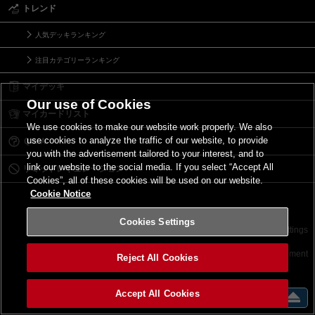
トレンド
人気デッキランキング
注目カテゴリーランキング
マイデッキ
Our use of Cookies
マイカードリスト
We use cookies to make our website work properly. We also
use cookies to analyze the traffic of our website, to provide
Ｑ＆Ａ
you with the advertisement tailored to your interest, and to
link our website to the social media. If you select “Accept All
リミットレギュレーション
Cookies”, all of these cookies will be used on our website.
Cookie Notice
Cookies Settings
お問い合わせ
ご利用規約
サイトポリシー
Cookies Settings
©2026 Konami Digital Entertainment
Reject All Cookies
Accept All Cookies