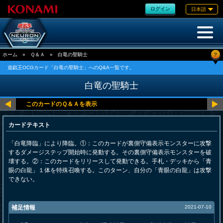
ログイン
日本語
?
ホーム
»
Ｑ＆Ａ
»
白竜の聖騎士
遊戯王OCGカード「白竜の聖騎士」へのQ&A一覧です。
白竜の聖騎士
カードテキスト
「白竜降臨」により降臨。①：このカードが裏側守備表示モンスターに攻撃
するダメージステップ開始時に発動する。その裏側守備表示モンスターを破
壊する。②：このカードをリリースして発動できる。手札・デッキから「青
眼の白龍」１体を特殊召喚する。このターン、自分の「青眼の白龍」は攻撃
できない。
補足情報
2021-07-10