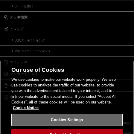
カード誕生日
デッキ検索
トレンド
人気デッキランキング
注目カテゴリーランキング
マイデッキ
Our use of Cookies
マイカードリスト
We use cookies to make our website work properly. We also
use cookies to analyze the traffic of our website, to provide
Ｑ＆Ａ
you with the advertisement tailored to your interest, and to
link our website to the social media. If you select “Accept All
リミットレギュレーション
Cookies”, all of these cookies will be used on our website.
Cookie Notice
Cookies Settings
お問い合わせ
ご利用規約
サイトポリシー
Cookies Settings
©2026 Konami Digital Entertainment