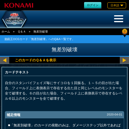
ログイン
日本語
?
ホーム
»
Ｑ＆Ａ
»
無差別破壊
遊戯王OCGカード「無差別破壊」へのQ&A一覧です。
無差別破壊
カードテキスト
自分のスタンバイフェイズ毎にサイコロを１回振る。１～５の目が出た場
合、フィールド上に表側表示で存在する出た目と同じレベルのモンスターを
全て破壊する。６の目が出た場合、フィールド上に表側表示で存在するレベ
ル６以上のモンスターを全て破壊する。
補足情報
2020-04-01
■「無差別破壊」のカードの発動のみは、ダメージステップ以外であれば