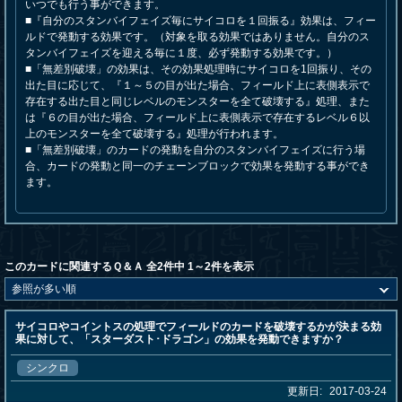
いつでも行う事ができます。
■『自分のスタンバイフェイズ毎にサイコロを１回振る』効果は、フィー
ルドで発動する効果です。（対象を取る効果ではありません。自分のス
タンバイフェイズを迎える毎に１度、必ず発動する効果です。）
■「無差別破壊」の効果は、その効果処理時にサイコロを1回振り、その
出た目に応じて、『１～５の目が出た場合、フィールド上に表側表示で
存在する出た目と同じレベルのモンスターを全て破壊する』処理、また
は『６の目が出た場合、フィールド上に表側表示で存在するレベル６以
上のモンスターを全て破壊する』処理が行われます。
■「無差別破壊」のカードの発動を自分のスタンバイフェイズに行う場
合、カードの発動と同一のチェーンブロックで効果を発動する事ができ
ます。
このカードに関連するＱ＆Ａ 全2件中 1～2件を表示
サイコロやコイントスの処理でフィールドのカードを破壊するかが決まる効
果に対して、「スターダスト･ドラゴン」の効果を発動できますか？
シンクロ
更新日:
2017-03-24