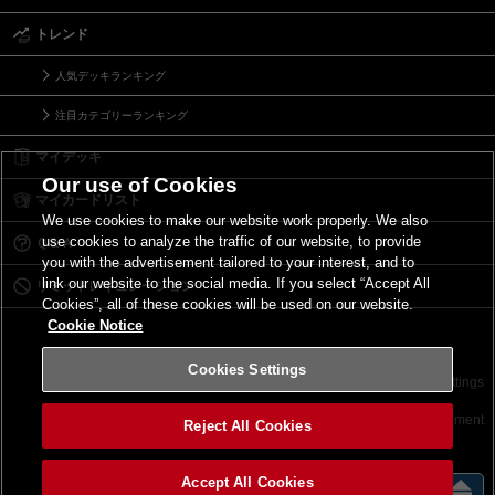
トレンド
人気デッキランキング
注目カテゴリーランキング
マイデッキ
Our use of Cookies
マイカードリスト
We use cookies to make our website work properly. We also
use cookies to analyze the traffic of our website, to provide
Ｑ＆Ａ
you with the advertisement tailored to your interest, and to
link our website to the social media. If you select “Accept All
リミットレギュレーション
Cookies”, all of these cookies will be used on our website.
Cookie Notice
Cookies Settings
お問い合わせ
ご利用規約
サイトポリシー
Cookies Settings
©2026 Konami Digital Entertainment
Reject All Cookies
Accept All Cookies