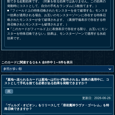
動できる起動効果です。（対象を取る効果ではありません。この効果の
発動時にコストとして、自分の手札をランダムに1枚捨てます。）
■『フィールド上の特殊召喚されたモンスターを全て破壊する』モンスタ
ー効果が適用される場合、お互いのモンスターゾーンに存在する特殊召
喚されたモンスターが全て破壊されます。（裏側守備表示で存在する特
殊召喚されたモンスターも破壊されます。）
■『このカードがフィールド上に表側表示で存在する限り、お互いにモン
スターを特殊召喚できない』効果は、モンスターゾーンで適用する永続
効果です。
このカードに関連するＱ＆Ａ 全8件中 1～8件を表示
『墓地へ送られるカードは墓地へは行かず除外される』効果の適用中に、コ
ストとして手札を捨てる必要がある効果を発動できますか？
罠
更新日:
2026-06-26
「ヴェルズ・オピオン」をリリースして「溶岩魔神ラヴァ・ゴーレム」を特
殊召喚できますか？