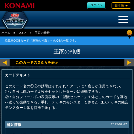
ログイン
日本語
?
ホーム
»
Ｑ＆Ａ
»
王家の神殿
遊戯王OCGカード「王家の神殿」へのQ&A一覧です。
王家の神殿
カードテキスト
このカード名の①②の効果はそれぞれ１ターンに１度しか使用できない。
①：自分は罠カード１枚をセットしたターンに発動できる。
②：自分フィールドの表側表示の「聖獣セルケト」１体とこのカードを墓地
へ送って発動できる。手札・デッキのモンスター１体またはEXデッキの融合
モンスター１体を特殊召喚する。
補足情報
2025-09-27