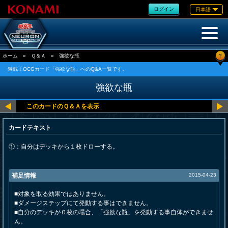
ログイン
日本語
?
ホーム
»
Ｑ＆Ａ
»
強欲な瓶
遊戯王OCGカード「強欲な瓶」へのQ&A一覧です。
強欲な瓶
カードテキスト
①：自分はデッキから１枚ドローする。
補足情報
2015-04-23
■対象を取る効果ではありません。
■ダメージステップにて発動する事はできません。
■自分のデッキが０枚の場合、「強欲な瓶」を発動する事自体ができませ
ん。