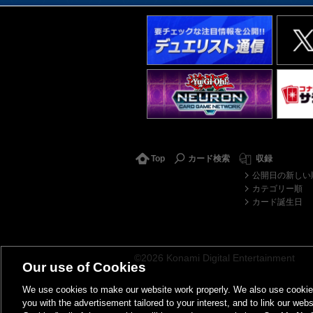
Top
カード検索
収録
公開日の新しい
カテゴリー順
カード誕生日
©2026 Konami Digital Entertainment
Our use of Cookies
We use cookies to make our website work properly. We also use cookies t
you with the advertisement tailored to your interest, and to link our webs