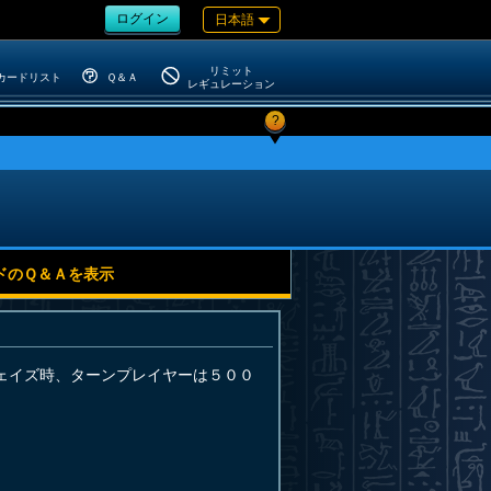
ログイン
日本語
リミット
カードリスト
Ｑ＆Ａ
レギュレーション
?
ドのＱ＆Ａを表示
ェイズ時、ターンプレイヤーは５００