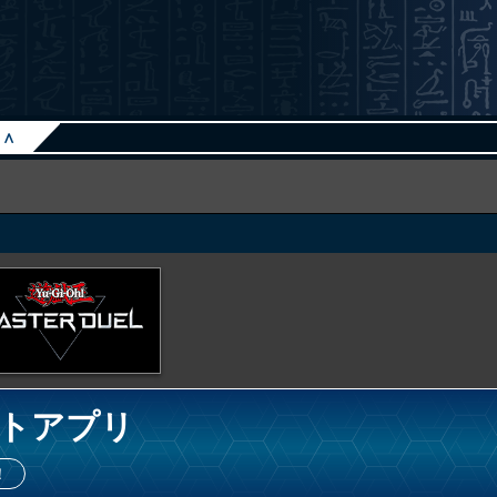
∧
トアプリ
！