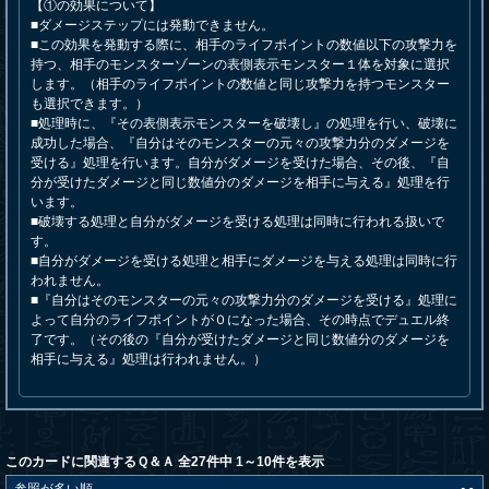
【①の効果について】
■ダメージステップには発動できません。
■この効果を発動する際に、相手のライフポイントの数値以下の攻撃力を
持つ、相手のモンスターゾーンの表側表示モンスター１体を対象に選択
します。（相手のライフポイントの数値と同じ攻撃力を持つモンスター
も選択できます。）
■処理時に、『その表側表示モンスターを破壊し』の処理を行い、破壊に
成功した場合、『自分はそのモンスターの元々の攻撃力分のダメージを
受ける』処理を行います。自分がダメージを受けた場合、その後、『自
分が受けたダメージと同じ数値分のダメージを相手に与える』処理を行
います。
■破壊する処理と自分がダメージを受ける処理は同時に行われる扱いで
す。
■自分がダメージを受ける処理と相手にダメージを与える処理は同時に行
われません。
■『自分はそのモンスターの元々の攻撃力分のダメージを受ける』処理に
よって自分のライフポイントが０になった場合、その時点でデュエル終
了です。（その後の『自分が受けたダメージと同じ数値分のダメージを
相手に与える』処理は行われません。）
このカードに関連するＱ＆Ａ 全27件中 1～10件を表示