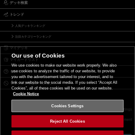
デッキ検索
トレンド
人気デッキランキング
注目カテゴリーランキング
マイデッキ
Our use of Cookies
マイカードリスト
We use cookies to make our website work properly. We also
use cookies to analyze the traffic of our website, to provide
Ｑ＆Ａ
you with the advertisement tailored to your interest, and to
link our website to the social media. If you select “Accept All
リミットレギュレーション
Cookies”, all of these cookies will be used on our website.
Cookie Notice
Cookies Settings
お問い合わせ
ご利用規約
サイトポリシー
Cookies Settings
©2026 Konami Digital Entertainment
Reject All Cookies