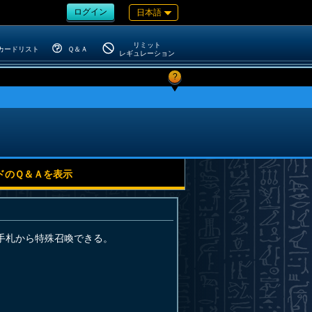
ログイン
日本語
リミット
カードリスト
Ｑ＆Ａ
レギュレーション
?
ドのＱ＆Ａを表示
手札から特殊召喚できる。