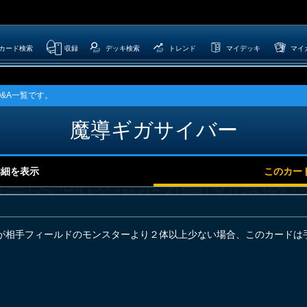
カード検索
収録
デッキ検索
トレンド
マイデッキ
マイ
&A一覧です。
魔導ギガサイバー
詳細を表示
このカー
が相手フィールドのモンスターより２体以上少ない場合、このカードは