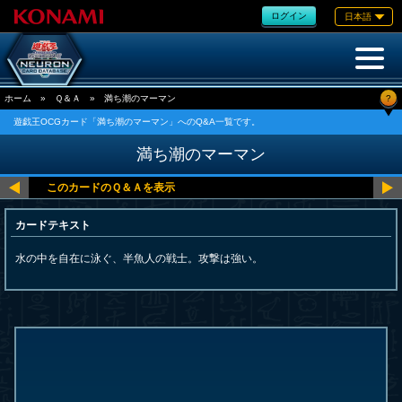
ログイン
日本語
?
ホーム
»
Ｑ＆Ａ
»
満ち潮のマーマン
遊戯王OCGカード「満ち潮のマーマン」へのQ&A一覧です。
満ち潮のマーマン
カードテキスト
水の中を自在に泳ぐ、半魚人の戦士。攻撃は強い。