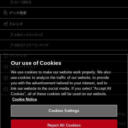
カード誕生日
デッキ検索
トレンド
人気デッキランキング
注目カテゴリーランキング
マイデッキ
Our use of Cookies
マイカードリスト
We use cookies to make our website work properly. We also
use cookies to analyze the traffic of our website, to provide
Ｑ＆Ａ
you with the advertisement tailored to your interest, and to
link our website to the social media. If you select “Accept All
リミットレギュレーション
Cookies”, all of these cookies will be used on our website.
Cookie Notice
Cookies Settings
お問い合わせ
ご利用規約
サイトポリシー
Cookies Settings
©2026 Konami Digital Entertainment
Reject All Cookies