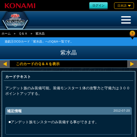
ログイン
日本語
?
ホーム
»
Ｑ＆Ａ
»
紫水晶
遊戯王OCGカード「紫水晶」へのQ&A一覧です。
紫水晶
カードテキスト
アンデット族のみ装備可能。装備モンスター１体の攻撃力と守備力は３００
ポイントアップする。
補足情報
2012-07-20
■アンデット族モンスターのみ装備する事ができます。