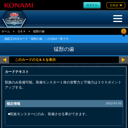
ログイン
日本語
?
ホーム
»
Ｑ＆Ａ
»
猛獣の歯
遊戯王OCGカード「猛獣の歯」へのQ&A一覧です。
猛獣の歯
カードテキスト
獣族のみ装備可能。装備モンスター１体の攻撃力と守備力は３００ポイント
アップする。
補足情報
2012-07-20
■獣族モンスターにのみ、装備させる事ができます。