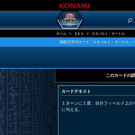
ホーム
»
Ｑ＆Ａ
»
カタパルト・タートル
遊戯王OCGカード「カタパルト・タートル」へ
このカードの
カードテキスト
１ターンに１度、自分フィールド上の
に与える。