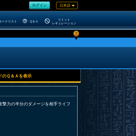
ログイン
日本語
リミット
カードリスト
Ｑ＆Ａ
レギュレーション
?
ドのＱ＆Ａを表示
攻撃力の半分のダメージを相手ライフ