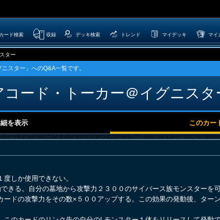
カード検索
収録
デッキ検索
トレンド
マイデッキ
マイ
スター
グニスター」へのQ&A一覧です。
アコード・トーカー＠イグニスタ
詳細を表示
このカー
１度しか使用できない。
動できる。自分の墓地から攻撃力２３００のサイバース族モンスターを
カードの攻撃力をその数×５００アップする。この効果の発動後、ター
、このカードのリンク先の自分のLモンスター１体をリリースして発動