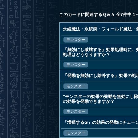
このカードに関連するＱ＆Ａ 全7件中 1
永続魔法・永続罠・フィールド魔法・
モンスター
『無効にし破壊する』効果処理時に、
処理はどうなりますか？
モンスター
『発動を無効にし除外する』効果の処
モンスター
”モンスターの効果の発動を無効にし
の効果を発動できますか？
モンスター
「増殖するG」の効果の発動にチェー
モンスター