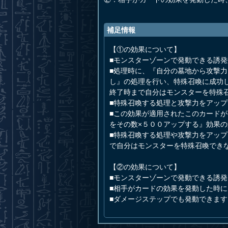
補足情報
【①の効果について】
■モンスターゾーンで発動できる誘
■処理時に、『自分の墓地から攻撃
し』の処理を行い、特殊召喚に成功
終了時まで自分はモンスターを特殊
■特殊召喚する処理と攻撃力をアッ
■この効果が適用されたこのカード
をその数×５００アップする』効果
■特殊召喚する処理や攻撃力をアッ
で自分はモンスターを特殊召喚でき
【②の効果について】
■モンスターゾーンで発動できる誘
■相手がカードの効果を発動した時
■ダメージステップでも発動できます