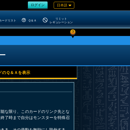
ログイン
日本語
リミット
カードリスト
Ｑ＆Ａ
レギュレーション
?
ー
ドのＱ＆Ａを表示
可能な限り、このカードのリンク先とな
ン終了時まで自分はモンスターを特殊召
できる。その発動を無効にし除外する。