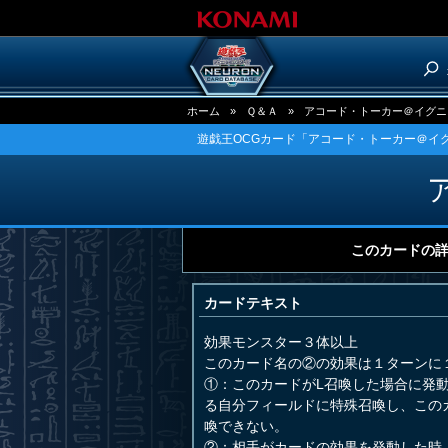
ホーム
»
Ｑ＆Ａ
»
アコード・トーカー＠イグニ
遊戯王OCGカード「アコード・トーカー＠イ
このカードの
カードテキスト
効果モンスター３体以上
このカード名の②の効果は１ターンに
①：このカードがL召喚した場合に発
る自分フィールドに特殊召喚し、この
喚できない。
②：相手がカードの効果を発動した時