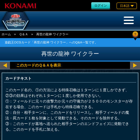
ログイン
日本語
?
ホーム
»
Ｑ＆Ａ
»
再世の龍神 ワイクラー
遊戯王OCGカード「再世の龍神 ワイクラー」へのQ&A一覧です。
再世の龍神 ワイクラー
カードテキスト
このカード名の、①の方法による特殊召喚は１ターンに１度しかできず、
②③の効果はそれぞれ１ターンに１度しか使用できない。
①：フィールドに元々の攻撃力か元々の守備力が２５００のモンスターが存
在する場合、このカードは手札から特殊召喚できる。
②：自分・相手ターンに、このカードをリリースし、相手フィールドの魔
法・罠カード１枚を対象として発動できる。そのカードを除外する。
③：このカードが墓地へ送られた相手ターンのエンドフェイズに発動でき
る。このカードを手札に加える。