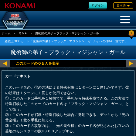
ログイン
日本語
?
ホーム
»
Ｑ＆Ａ
»
魔術師の弟子－ブラック・マジシャン・ガール
遊戯王OCGカード「魔術師の弟子－ブラック・マジシャン・ガール」へのQ&A一覧です。
魔術師の弟子－ブラック・マジシャン・ガール
カードテキスト
このカード名の、①の方法による特殊召喚は１ターンに１度しかできず、②
の効果は１ターンに１度しか使用できない。
①：このカードは手札を１枚捨てて、手札から特殊召喚できる。この方法で
特殊召喚したこのカードのカード名は「ブラック・マジシャン・ガール」と
して扱う。
②：このカードが召喚・特殊召喚した場合に発動できる。デッキから「光の
黄金櫃」１枚を手札に加える。
③：このカードの攻撃力は、「光の黄金櫃」のカード名が記されたお互いの
墓地のモンスターの数×３００アップする。