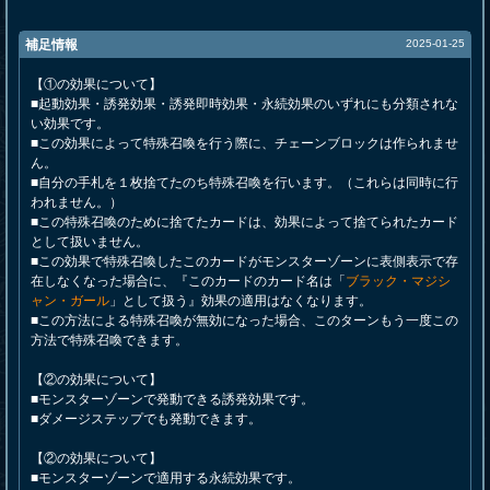
補足情報
2025-01-25
【①の効果について】
■起動効果・誘発効果・誘発即時効果・永続効果のいずれにも分類されな
い効果です。
■この効果によって特殊召喚を行う際に、チェーンブロックは作られませ
ん。
■自分の手札を１枚捨てたのち特殊召喚を行います。（これらは同時に行
われません。）
■この特殊召喚のために捨てたカードは、効果によって捨てられたカード
として扱いません。
■この効果で特殊召喚したこのカードがモンスターゾーンに表側表示で存
在しなくなった場合に、『このカードのカード名は「
ブラック・マジシ
ャン・ガール
」として扱う』効果の適用はなくなります。
■この方法による特殊召喚が無効になった場合、このターンもう一度この
方法で特殊召喚できます。
【②の効果について】
■モンスターゾーンで発動できる誘発効果です。
■ダメージステップでも発動できます。
【②の効果について】
■モンスターゾーンで適用する永続効果です。