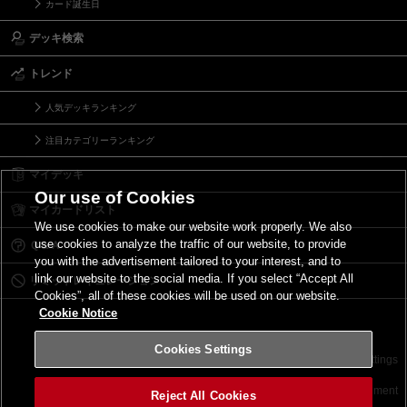
カード誕生日
デッキ検索
トレンド
人気デッキランキング
注目カテゴリーランキング
マイデッキ
Our use of Cookies
マイカードリスト
We use cookies to make our website work properly. We also
use cookies to analyze the traffic of our website, to provide
Ｑ＆Ａ
you with the advertisement tailored to your interest, and to
link our website to the social media. If you select “Accept All
リミットレギュレーション
Cookies”, all of these cookies will be used on our website.
Cookie Notice
Cookies Settings
お問い合わせ
ご利用規約
サイトポリシー
Cookies Settings
©2026 Konami Digital Entertainment
Reject All Cookies