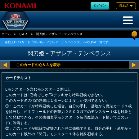
ログイン
日本語
?
ホーム
»
Ｑ＆Ａ
»
閃刀姫－アザレア・テンペランス
遊戯王OCGカード「閃刀姫－アザレア・テンペランス」へのQ&A一覧です。
閃刀姫－アザレア・テンペランス
カードテキスト
Lモンスターを含むモンスター２体以上
このカードはL召喚でしかEXデッキから特殊召喚できない。
このカード名の①の効果は１ターンに１度しか使用できない。
①：このカードが特殊召喚した場合、自分の手札・墓地から魔法カード１枚
を除外し、相手フィールドの攻撃力２５００以下のモンスター１体を対象と
して発動できる。その表側表示モンスターを装備魔法カード扱いでこのカー
ドに装備する。
②：このカードが戦闘で破壊された時に発動できる。自分の手札・墓地から
このカード以外の「閃刀」モンスター１体を特殊召喚する。