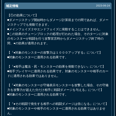
補足情報
2023-06-24
【①の効果について】
■ダメージステップ開始時からダメージ計算前までの間であれば、ダメー
ジステップでも発動できます。
■メインフェイズ２やエンドフェイズに発動することはできません。
■この効果のチェーンブロックの処理が行われた場合、そのターンに対象
のモンスターが戦闘を行う攻撃宣言時からダメージステップ終了時の
間、●の効果が適用されます。
【『●対象のモンスターの攻撃力は１０００アップする』について】
■対象のモンスターに適用される効果です。
【『●相手は魔法・罠・モンスターの効果を発動できない』について】
■相手プレイヤーに適用される効果です。対象のモンスターや相手のカー
ドに適用される効果ではありません。
【『●対象のモンスターが守備表示モンスターを攻撃した場合、その守備
力を攻撃力が超えた分だけ相手に戦闘ダメージを与える』について】
■対象のモンスターに適用される効果です。
【『●その戦闘で発生する相手への戦闘ダメージは倍になる』について】
■対象のモンスターや相手のモンスターに適用される効果ではありませ
ん。