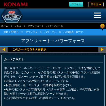
ログイン
日本語
?
ホーム
»
Ｑ＆Ａ
»
アブソリュート・パワーフォース
遊戯王OCGカード「アブソリュート・パワーフォース」へのQ&A一覧です。
アブソリュート・パワーフォース
カードテキスト
①：自分フィールドの「レッド・デーモンズ・ドラゴン」１体を対象として
発動できる。このターン、その自分のモンスターが相手モンスターと戦闘を
行う場合、ダメージステップ終了時まで以下の効果を適用する。
●対象のモンスターの攻撃力は１０００アップする。
●相手は魔法・罠・モンスターの効果を発動できない。
●対象のモンスターが守備表示モンスターを攻撃した場合、その守備力を攻
撃力が超えた分だけ相手に戦闘ダメージを与える。
●その戦闘で発生する相手への戦闘ダメージは倍になる。