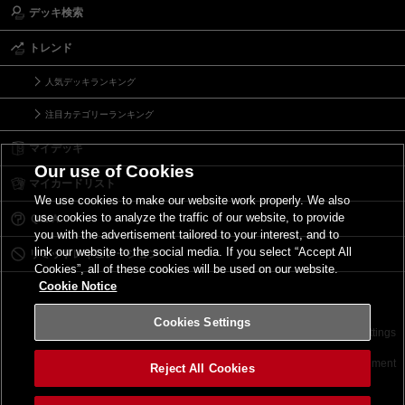
デッキ検索
トレンド
人気デッキランキング
注目カテゴリーランキング
マイデッキ
Our use of Cookies
マイカードリスト
We use cookies to make our website work properly. We also
use cookies to analyze the traffic of our website, to provide
Ｑ＆Ａ
you with the advertisement tailored to your interest, and to
link our website to the social media. If you select “Accept All
リミットレギュレーション
Cookies”, all of these cookies will be used on our website.
Cookie Notice
Cookies Settings
お問い合わせ
ご利用規約
サイトポリシー
Cookies Settings
©2026 Konami Digital Entertainment
Reject All Cookies