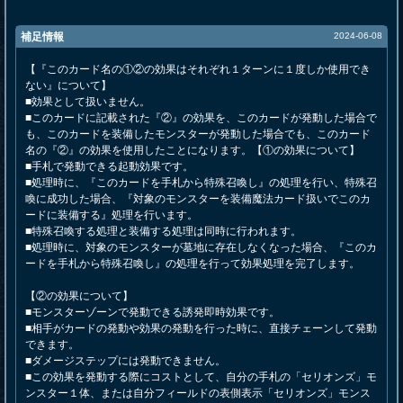
補足情報
2024-06-08
【『このカード名の①②の効果はそれぞれ１ターンに１度しか使用でき
ない』について】
■効果として扱いません。
■このカードに記載された『②』の効果を、このカードが発動した場合で
も、このカードを装備したモンスターが発動した場合でも、このカード
名の『②』の効果を使用したことになります。【①の効果について】
■手札で発動できる起動効果です。
■処理時に、『このカードを手札から特殊召喚し』の処理を行い、特殊召
喚に成功した場合、『対象のモンスターを装備魔法カード扱いでこのカ
ードに装備する』処理を行います。
■特殊召喚する処理と装備する処理は同時に行われます。
■処理時に、対象のモンスターが墓地に存在しなくなった場合、『このカ
ードを手札から特殊召喚し』の処理を行って効果処理を完了します。
【②の効果について】
■モンスターゾーンで発動できる誘発即時効果です。
■相手がカードの発動や効果の発動を行った時に、直接チェーンして発動
できます。
■ダメージステップには発動できません。
■この効果を発動する際にコストとして、自分の手札の「セリオンズ」モ
ンスター１体、または自分フィールドの表側表示「セリオンズ」モンス