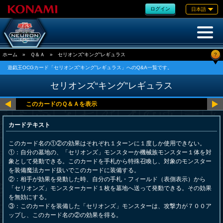
ログイン
日本語
?
ホーム
»
Ｑ＆Ａ
»
セリオンズ“キング”レギュラス
遊戯王OCGカード「セリオンズ“キング”レギュラス」へのQ&A一覧です。
セリオンズ“キング”レギュラス
カードテキスト
このカード名の①②の効果はそれぞれ１ターンに１度しか使用できない。
①：自分の墓地の、「セリオンズ」モンスターか機械族モンスター１体を対
象として発動できる。このカードを手札から特殊召喚し、対象のモンスター
を装備魔法カード扱いでこのカードに装備する。
②：相手が効果を発動した時、自分の手札・フィールド（表側表示）から
「セリオンズ」モンスターカード１枚を墓地へ送って発動できる。その効果
を無効にする。
③：このカードを装備した「セリオンズ」モンスターは、攻撃力が７００ア
ップし、このカード名の②の効果を得る。