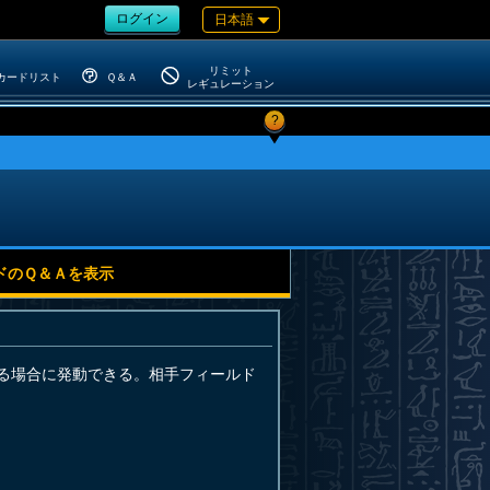
ログイン
日本語
リミット
カードリスト
Ｑ＆Ａ
レギュレーション
?
ドのＱ＆Ａを表示
る場合に発動できる。相手フィールド