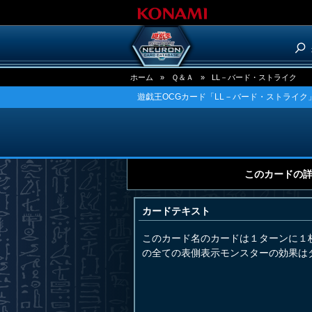
ホーム
»
Ｑ＆Ａ
»
LL－バード・ストライク
遊戯王OCGカード「LL－バード・ストライク
このカードの
カードテキスト
このカード名のカードは１ターンに１
の全ての表側表示モンスターの効果は