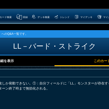
カード検索
収録
デッキ検索
トレンド
マイデッキ
マイ
」へのQ&A一覧です。
LL－バード・ストライク
詳細を表示
このカー
枚しか発動できない。①：自分フィールドに「LL」モンスターが存在す
ターン終了時まで無効化される。