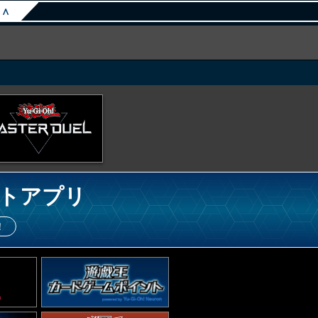
∧
トアプリ
！