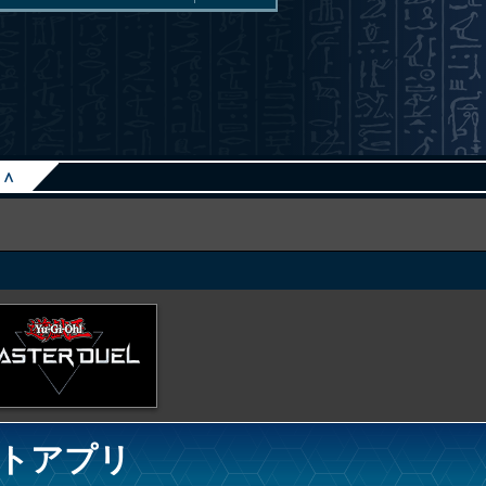
∧
トアプリ