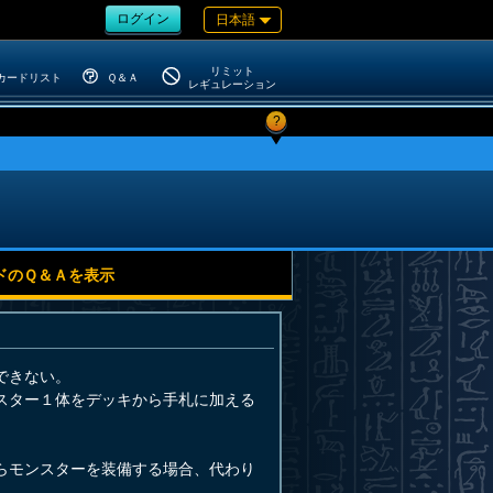
ログイン
日本語
リミット
カードリスト
Ｑ＆Ａ
レギュレーション
?
ドのＱ＆Ａを表示
できない。
スター１体をデッキから手札に加える
らモンスターを装備する場合、代わり