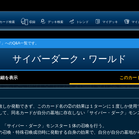
カード検索
収録
デッキ検索
トレンド
マイデッキ
マイ
」へのQ&A一覧です。
サイバーダーク・ワールド
詳細を表示
このカー
枚しか発動できず、このカード名の②の効果は１ターンに１度しか使用
して、同名カードが自分の墓地に存在しない「サイバー・ダーク」モン
。「サイバー・ダーク」モンスター１体の召喚を行う。
の召喚・特殊召喚成功時に発動する自身の効果で、自分が自分の墓地か
。