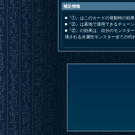
補足情報
■『①』はこのカードの発動時の効果
■『②』は墓地で適用できるチェー
■『②』の効果は、自分のモンスタ
壊される水属性モンスター全ての代