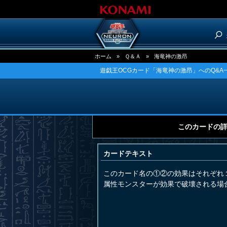
ホーム
»
Ｑ＆Ａ
»
海竜神の激昂
遊戯王OCGカード「海竜神の激昂」へのQ&A
このカードの
カードテキスト
このカード名の①②の効果はそれぞれ
属性モンスターが効果で破壊される場