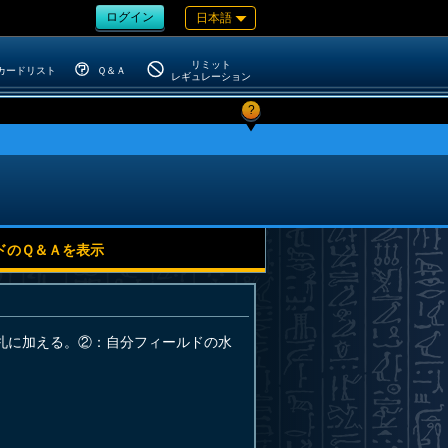
ログイン
日本語
リミット
カードリスト
Ｑ＆Ａ
レギュレーション
?
ドのＱ＆Ａを表示
札に加える。②：自分フィールドの水