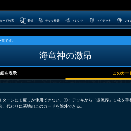
カード検索
収録
デッキ検索
トレンド
マイデッキ
マイ
一覧です。
海竜神の激昂
詳細を表示
このカー
１ターンに１度しか使用できない。①：デッキから「激流葬」１枚を手
合、代わりに墓地のこのカードを除外できる。