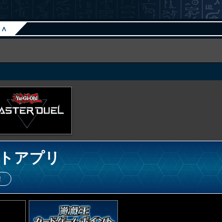
∧
トアプリ
！