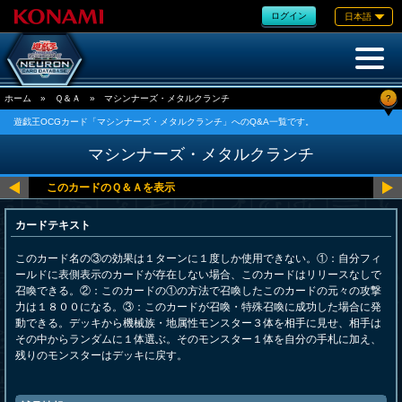
ログイン
日本語
?
ホーム
»
Ｑ＆Ａ
»
マシンナーズ・メタルクランチ
遊戯王OCGカード「マシンナーズ・メタルクランチ」へのQ&A一覧です。
マシンナーズ・メタルクランチ
カードテキスト
このカード名の③の効果は１ターンに１度しか使用できない。①：自分フィ
ールドに表側表示のカードが存在しない場合、このカードはリリースなしで
召喚できる。②：このカードの①の方法で召喚したこのカードの元々の攻撃
力は１８００になる。③：このカードが召喚・特殊召喚に成功した場合に発
動できる。デッキから機械族・地属性モンスター３体を相手に見せ、相手は
その中からランダムに１体選ぶ。そのモンスター１体を自分の手札に加え、
残りのモンスターはデッキに戻す。