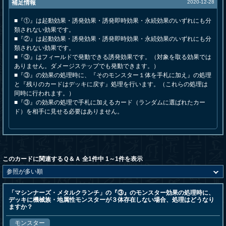
補足情報
2020-12-28
■『①』は起動効果・誘発効果・誘発即時効果・永続効果のいずれにも分
類されない効果です。
■『②』は起動効果・誘発効果・誘発即時効果・永続効果のいずれにも分
類されない効果です。
■『③』はフィールドで発動できる誘発効果です。（対象を取る効果では
ありません。ダメージステップでも発動できます。）
■『③』の効果の処理時に、『そのモンスター１体を手札に加え』の処理
と『残りのカードはデッキに戻す』処理を行います。（これらの処理は
同時に行われます。）
■『③』の効果の処理で手札に加えるカード（ランダムに選ばれたカー
ド）を相手に見せる必要はありません。
このカードに関連するＱ＆Ａ 全1件中 1～1件を表示
「マシンナーズ・メタルクランチ」の『③』のモンスター効果の処理時に、
デッキに機械族・地属性モンスターが３体存在しない場合、処理はどうなり
ますか？
モンスター