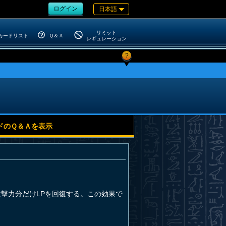
ログイン
日本語
リミット
カードリスト
Ｑ＆Ａ
レギュレーション
?
ドのＱ＆Ａを表示
撃力分だけLPを回復する。この効果で