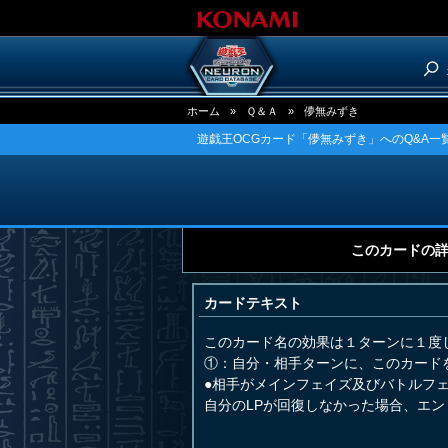
ホーム
»
Ｑ＆Ａ
»
儚無みずき
遊戯王OCGカード「儚無みずき」へのQ&A一
このカードの
カードテキスト
このカード名の効果は１ターンに１度
①：自分・相手ターンに、このカード
●相手がメインフェイズ及びバトルフ
自分のLPが回復しなかった場合、エン