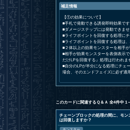
補足情報
【①の効果について】
■手札で発動できる誘発即時効果です
■ダメージステップには発動できませ
■ライフポイントを回復する処理に
■ライフポイントを回復する処理は
■２体以上の効果モンスターを相手
■相手が効果モンスターを表側表示
だけLPを回復する』処理は行われま
■自分のLPが半分になる処理にチ
場合、そのエンドフェイズに必ず適
このカードに関連するＱ＆Ａ 全4件中 1
チェーンブロックの処理の間に、モン
は回復しますか？
モンスター